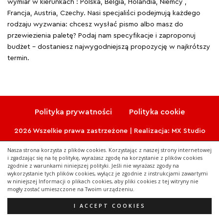
wymiar w kierunkach : Polska, Belgia, Holandia, Niemcy ,
Francja, Austria, Czechy. Nasi specjaliści podejmują każdego
rodzaju wyzwania: chcesz wysłać pismo albo masz do
przewiezienia paletę? Podaj nam specyfikacje i zaproponuj
budżet – dostaniesz najwygodniejszą propozycję w najkrótszy
termin.
Polityka prywatności
Polityka cookie
2026 Wszelkie prawa zastrzeżone | Realizacja:
MX Studio
Nasza strona korzysta z plików cookies. Korzystając z naszej strony internetowej
i zgadzając się na tę politykę, wyrażasz zgodę na korzystanie z plików cookies
zgodnie z warunkami niniejszej polityki. Jeśli nie wyrażasz zgody na
wykorzystanie tych plików cookies, wyłącz je zgodnie z instrukcjami zawartymi
w niniejszej Informacji o plikach cookies, aby pliki cookies z tej witryny nie
mogły zostać umieszczone na Twoim urządzeniu.
I ACCEPT COOKIES